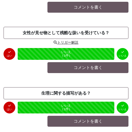
コメントを書く
女性が見せ物として残酷な扱いを受けている？
トリガー解説
はい
いいえ
未投票
（
0
件）
（
1
件）
はい
いいえ
コメントを書く
生理に関する描写がある？
はい
いいえ
未投票
（
0
件）
（
1
件）
はい
いいえ
コメントを書く