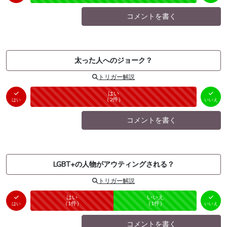
コメントを書く
太った人へのジョーク？
トリガー解説
はい
いいえ
未投票
（
2
件）
（
0
件）
はい
いいえ
コメントを書く
LGBT+の人物がアウティングされる？
トリガー解説
はい
いいえ
未投票
（
1
件）
（
1
件）
はい
いいえ
コメントを書く