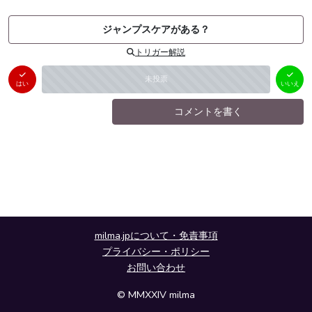
ジャンプスケアがある？
トリガー解説
はい
いいえ
未投票
（
0
件）
（
0
件）
はい
いいえ
コメントを書く
milma.jpについて・免責事項
プライバシー・ポリシー
お問い合わせ
© MMXXIV milma