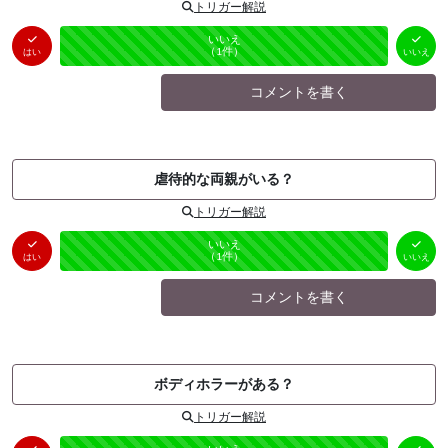
トリガー解説
はい
いいえ
未投票
（
0
件）
（
1
件）
はい
いいえ
コメントを書く
虐待的な両親がいる？
トリガー解説
はい
いいえ
未投票
（
0
件）
（
1
件）
はい
いいえ
コメントを書く
ボディホラーがある？
トリガー解説