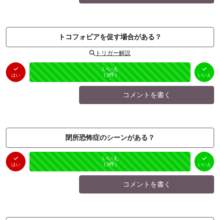
トコフォビアを促す場合がある？
トリガー解説
はい
いいえ
未投票
（
0
件）
（
3
件）
はい
いいえ
コメントを書く
閉所恐怖症のシーンがある？
はい
いいえ
未投票
（
0
件）
（
3
件）
はい
いいえ
コメントを書く