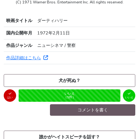
(C) 1971 Warner Bros. Entertainment Inc. All rights reserved.
映画タイトル
ダーティハリー
国内公開年月
1972年2月11日
作品ジャンル
ニューシネマ / 警察
作品詳細はこちら
犬が死ぬ？
はい
いいえ
未投票
（
0
件）
（
5
件）
はい
いいえ
コメントを書く
誰かがヘイトスピーチを話す？