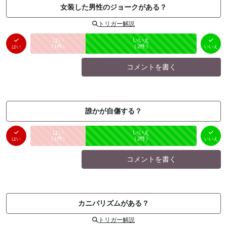
女装した男性のジョークがある？
トリガー解説
はい
いいえ
未投票
（
1
件）
（
2
件）
はい
いいえ
コメントを書く
誰かが自傷する？
はい
いいえ
未投票
（
1
件）
（
2
件）
はい
いいえ
コメントを書く
カニバリズムがある？
トリガー解説