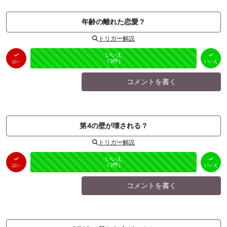
年齢の離れた恋愛？
トリガー解説
はい
いいえ
未投票
（
0
件）
（
2
件）
はい
いいえ
コメントを書く
第4の壁が壊される？
トリガー解説
はい
いいえ
未投票
（
0
件）
（
2
件）
はい
いいえ
コメントを書く