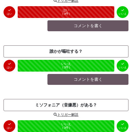
トリガー解説
はい
いいえ
未投票
（
3
件）
（
0
件）
はい
いいえ
コメントを書く
誰かが嘔吐する？
はい
いいえ
未投票
（
0
件）
（
3
件）
はい
いいえ
コメントを書く
ミソフォニア（音嫌悪）がある？
トリガー解説
はい
いいえ
未投票
（
0
件）
（
3
件）
はい
いいえ