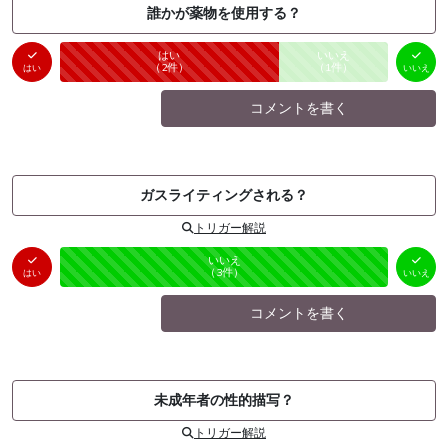
誰かが薬物を使用する？
はい
いいえ
未投票
（
2
件）
（
1
件）
はい
いいえ
コメントを書く
ガスライティングされる？
トリガー解説
はい
いいえ
未投票
（
0
件）
（
3
件）
はい
いいえ
コメントを書く
未成年者の性的描写？
トリガー解説