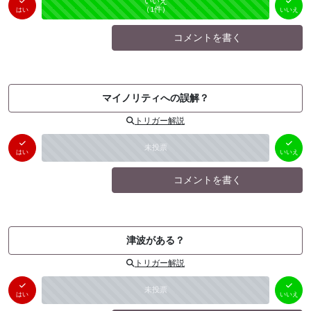
はい
いいえ
未投票
（
0
件）
（
1
件）
はい
いいえ
コメントを書く
マイノリティへの誤解？
トリガー解説
はい
いいえ
未投票
（
0
件）
（
0
件）
はい
いいえ
コメントを書く
津波がある？
トリガー解説
はい
いいえ
未投票
（
0
件）
（
0
件）
はい
いいえ