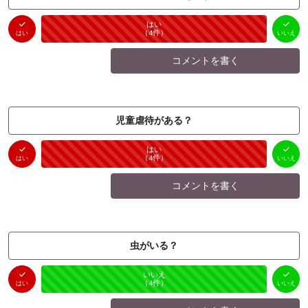
はい
いいえ
未投票
（
4
件）
（
0
件）
はい
いいえ
コメントを書く
児童虐待がある？
はい
いいえ
未投票
（
4
件）
（
0
件）
はい
いいえ
コメントを書く
虫がいる？
はい
いいえ
未投票
（
0
件）
（
4
件）
はい
いいえ