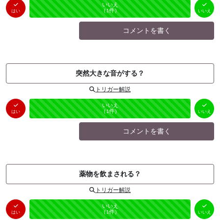
はい
いいえ
未投票
（
0
件）
（
1
件）
はい
いいえ
コメントを書く
突然大きな音がする？
トリガー解説
はい
いいえ
未投票
（
0
件）
（
1
件）
はい
いいえ
コメントを書く
薬物を飲まされる？
トリガー解説
はい
いいえ
未投票
（
0
件）
（
1
件）
はい
いいえ