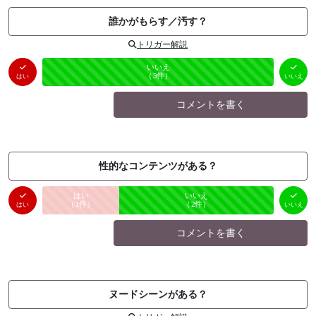
誰かがもらす／汚す？
トリガー解説
はい
いいえ
未投票
（
0
件）
（
3
件）
はい
いいえ
コメントを書く
性的なコンテンツがある？
はい
いいえ
未投票
（
1
件）
（
2
件）
はい
いいえ
コメントを書く
ヌードシーンがある？