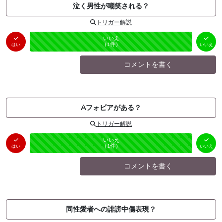
泣く男性が嘲笑される？
トリガー解説
はい
いいえ
未投票
（
0
件）
（
1
件）
はい
いいえ
コメントを書く
Aフォビアがある？
トリガー解説
はい
いいえ
未投票
（
0
件）
（
1
件）
はい
いいえ
コメントを書く
同性愛者への誹謗中傷表現？