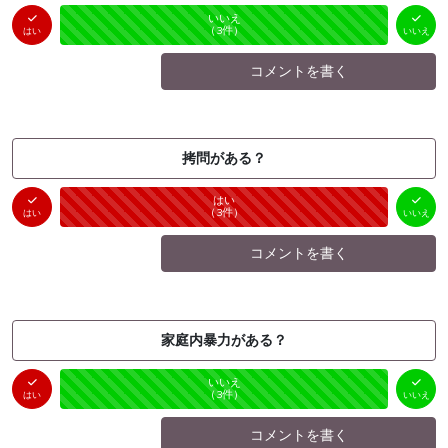
はい
いいえ
未投票
（
0
件）
（
3
件）
はい
いいえ
コメントを書く
拷問がある？
はい
いいえ
未投票
（
3
件）
（
0
件）
はい
いいえ
コメントを書く
家庭内暴力がある？
はい
いいえ
未投票
（
0
件）
（
3
件）
はい
いいえ
コメントを書く