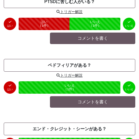
PTSDに苦しむ人がいる？
トリガー解説
はい
いいえ
未投票
（
1
件）
（
1
件）
はい
いいえ
コメントを書く
ペドフィリアがある？
トリガー解説
はい
いいえ
未投票
（
0
件）
（
1
件）
はい
いいえ
コメントを書く
エンド・クレジット・シーンがある？