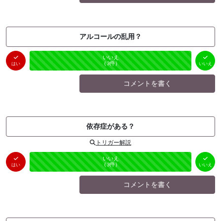
アルコールの乱用？
はい
いいえ
未投票
（
0
件）
（
3
件）
はい
いいえ
コメントを書く
依存症がある？
トリガー解説
はい
いいえ
未投票
（
0
件）
（
3
件）
はい
いいえ
コメントを書く