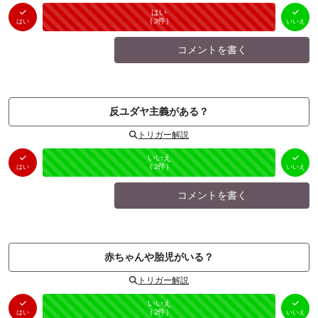
はい
いいえ
未投票
（
3
件）
（
0
件）
はい
いいえ
コメントを書く
反ユダヤ主義がある？
トリガー解説
はい
いいえ
未投票
（
0
件）
（
2
件）
はい
いいえ
コメントを書く
赤ちゃんや胎児がいる？
トリガー解説
はい
いいえ
未投票
（
0
件）
（
2
件）
はい
いいえ