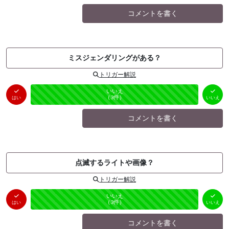
コメントを書く
ミスジェンダリングがある？
トリガー解説
はい
いいえ
未投票
（
0
件）
（
3
件）
はい
いいえ
コメントを書く
点滅するライトや画像？
トリガー解説
はい
いいえ
未投票
（
0
件）
（
3
件）
はい
いいえ
コメントを書く