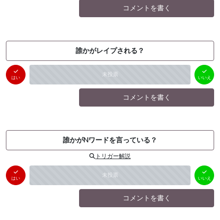
コメントを書く
誰かがレイプされる？
はい
いいえ
未投票
（
0
件）
（
0
件）
はい
いいえ
コメントを書く
誰かがNワードを言っている？
トリガー解説
はい
いいえ
未投票
（
0
件）
（
0
件）
はい
いいえ
コメントを書く