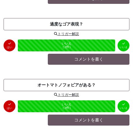
過度なゴア表現？
トリガー解説
はい
いいえ
未投票
（
0
件）
（
2
件）
はい
いいえ
コメントを書く
オートマトノフォビアがある？
トリガー解説
はい
いいえ
未投票
（
0
件）
（
2
件）
はい
いいえ
コメントを書く