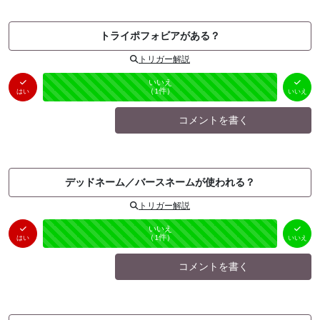
トライポフォビアがある？
トリガー解説
はい
いいえ
未投票
（
0
件）
（
1
件）
はい
いいえ
コメントを書く
デッドネーム／バースネームが使われる？
トリガー解説
はい
いいえ
未投票
（
0
件）
（
1
件）
はい
いいえ
コメントを書く