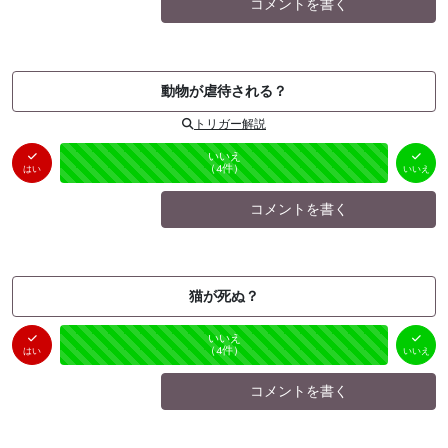
コメントを書く
動物が虐待される？
トリガー解説
はい
いいえ
未投票
（
0
件）
（
4
件）
はい
いいえ
コメントを書く
猫が死ぬ？
はい
いいえ
未投票
（
0
件）
（
4
件）
はい
いいえ
コメントを書く