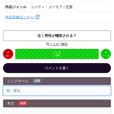
作品ジャンル
コメディ・ユーモア / 恋愛
作品詳細はこちら
泣く男性が嘲笑される？
トリガー解説
はい
いいえ
未投票
（
0
件）
（
2
件）
はい
いいえ
コメントを書く
ニックネーム
任意
本文
必須