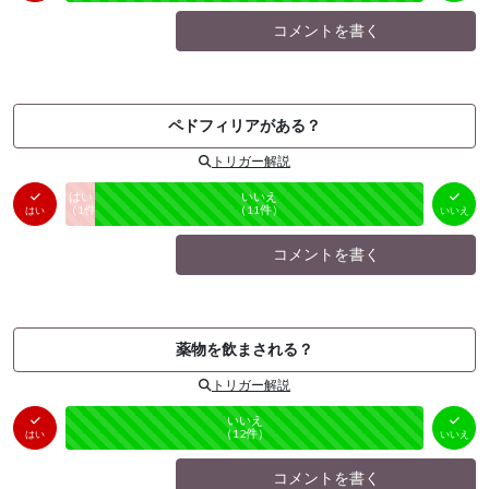
コメントを書く
ペドフィリアがある？
トリガー解説
はい
いいえ
未投票
（
1
件）
（
11
件）
はい
いいえ
コメントを書く
薬物を飲まされる？
トリガー解説
はい
いいえ
未投票
（
0
件）
（
12
件）
はい
いいえ
コメントを書く