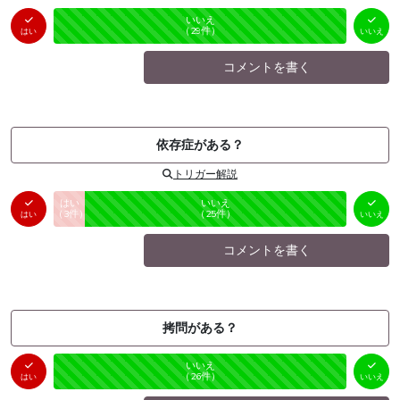
はい
いいえ
未投票
（
0
件）
（
29
件）
はい
いいえ
コメントを書く
依存症がある？
トリガー解説
はい
いいえ
未投票
（
3
件）
（
25
件）
はい
いいえ
コメントを書く
拷問がある？
はい
いいえ
未投票
（
0
件）
（
26
件）
はい
いいえ