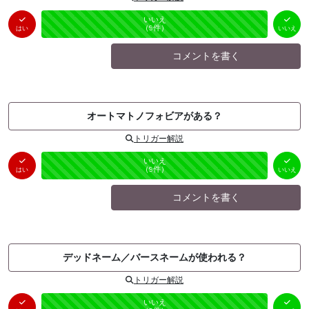
はい
いいえ
未投票
（
0
件）
（
9
件）
はい
いいえ
コメントを書く
オートマトノフォビアがある？
トリガー解説
はい
いいえ
未投票
（
0
件）
（
9
件）
はい
いいえ
コメントを書く
デッドネーム／バースネームが使われる？
トリガー解説
はい
いいえ
未投票