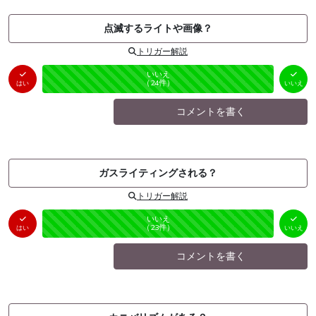
点滅するライトや画像？
トリガー解説
はい
いいえ
未投票
（
0
件）
（
24
件）
はい
いいえ
コメントを書く
ガスライティングされる？
トリガー解説
はい
いいえ
未投票
（
0
件）
（
23
件）
はい
いいえ
コメントを書く