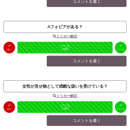
コメントを書く
Aフォビアがある？
トリガー解説
はい
いいえ
未投票
（
0
件）
（
7
件）
はい
いいえ
コメントを書く
女性が見せ物として残酷な扱いを受けている？
トリガー解説
はい
いいえ
未投票
（
0
件）
（
7
件）
はい
いいえ
コメントを書く