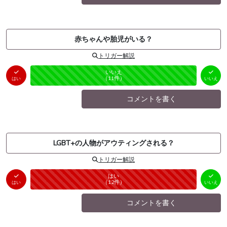
赤ちゃんや胎児がいる？
トリガー解説
はい
いいえ
未投票
（
0
件）
（
11
件）
はい
いいえ
コメントを書く
LGBT+の人物がアウティングされる？
トリガー解説
はい
いいえ
未投票
（
12
件）
（
0
件）
はい
いいえ
コメントを書く