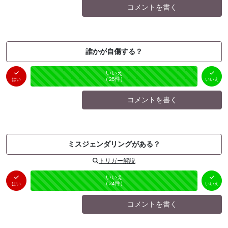
コメントを書く
誰かが自傷する？
はい
いいえ
未投票
（
0
件）
（
25
件）
はい
いいえ
コメントを書く
ミスジェンダリングがある？
トリガー解説
はい
いいえ
未投票
（
0
件）
（
24
件）
はい
いいえ
コメントを書く