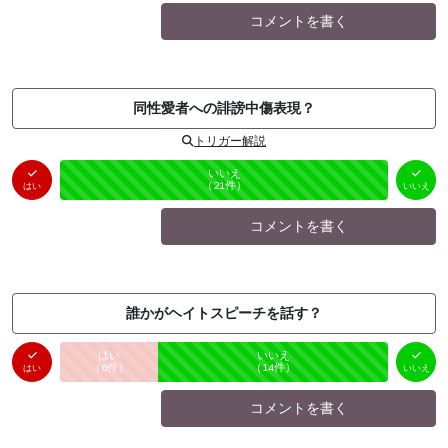
コメントを書く
同性愛者への誹謗中傷表現？
トリガー解説
はい
いいえ
未投票
（
0
件）
（
21
件）
はい
いいえ
コメントを書く
誰かがヘイトスピーチを話す？
はい
いいえ
未投票
（
6
件）
（
14
件）
はい
いいえ
コメントを書く