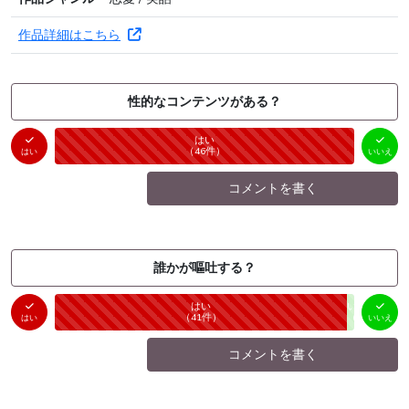
作品詳細はこちら
性的なコンテンツがある？
はい
いいえ
未投票
（
46
件）
（
0
件）
はい
いいえ
コメントを書く
誰かが嘔吐する？
はい
いいえ
未投票
（
41
件）
（
1
件）
はい
いいえ
コメントを書く