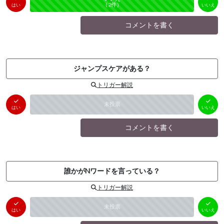
未投票
（
0
件）
（
2
件）
はい
いいえ
コメントを書く
ジャンプスケアがある？
トリガー解説
はい
いいえ
未投票
（
0
件）
（
0
件）
はい
いいえ
コメントを書く
誰かがNワードを言っている？
トリガー解説
はい
いいえ
未投票
（
0
件）
（
0
件）
はい
いいえ