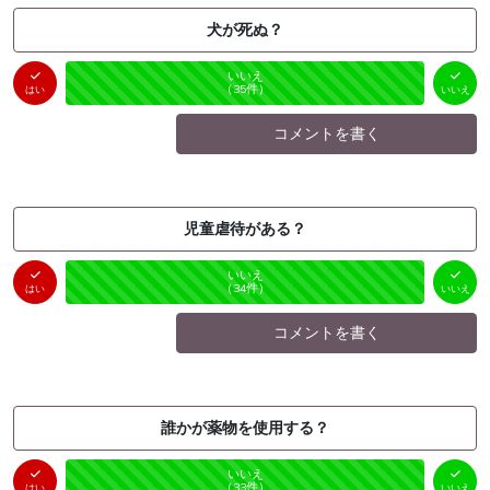
犬が死ぬ？
はい
いいえ
未投票
（
0
件）
（
35
件）
はい
いいえ
コメントを書く
児童虐待がある？
はい
いいえ
未投票
（
0
件）
（
34
件）
はい
いいえ
コメントを書く
誰かが薬物を使用する？
はい
いいえ
未投票
（
0
件）
（
33
件）
はい
いいえ