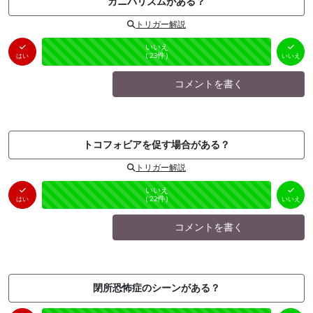
カニバリズムがある？
トリガー解説
はい
いいえ
未投票
（
0
件）
（
23
件）
はい
いいえ
コメントを書く
トコフォビアを促す場合がある？
トリガー解説
はい
いいえ
未投票
（
0
件）
（
22
件）
はい
いいえ
コメントを書く
閉所恐怖症のシーンがある？