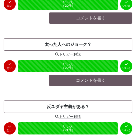
はい
いいえ
未投票
（
0
件）
（
22
件）
はい
いいえ
コメントを書く
太った人へのジョーク？
トリガー解説
はい
いいえ
未投票
（
0
件）
（
22
件）
はい
いいえ
コメントを書く
反ユダヤ主義がある？
トリガー解説
はい
いいえ
未投票
（
0
件）
（
21
件）
はい
いいえ