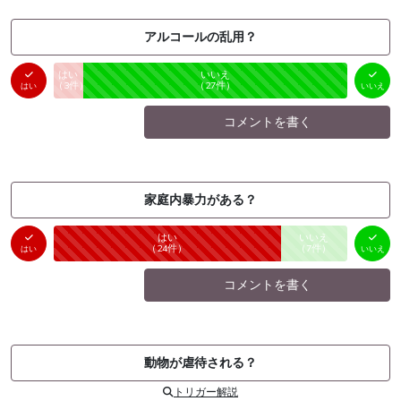
アルコールの乱用？
はい
いいえ
未投票
（
3
件）
（
27
件）
はい
いいえ
コメントを書く
家庭内暴力がある？
はい
いいえ
未投票
（
24
件）
（
7
件）
はい
いいえ
コメントを書く
動物が虐待される？
トリガー解説