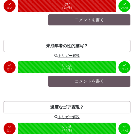
はい
いいえ
未投票
（
14
件）
（
0
件）
はい
いいえ
コメントを書く
未成年者の性的描写？
トリガー解説
はい
いいえ
未投票
（
0
件）
（
13
件）
はい
いいえ
コメントを書く
過度なゴア表現？
トリガー解説
はい
いいえ
未投票
（
0
件）
（
13
件）
はい
いいえ