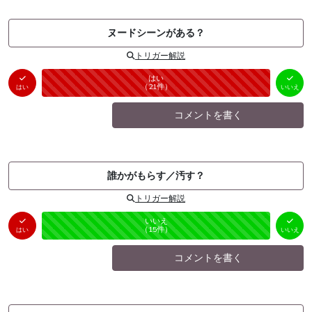
ヌードシーンがある？
トリガー解説
はい
いいえ
未投票
（
21
件）
（
0
件）
はい
いいえ
コメントを書く
誰かがもらす／汚す？
トリガー解説
はい
いいえ
未投票
（
0
件）
（
15
件）
はい
いいえ
コメントを書く