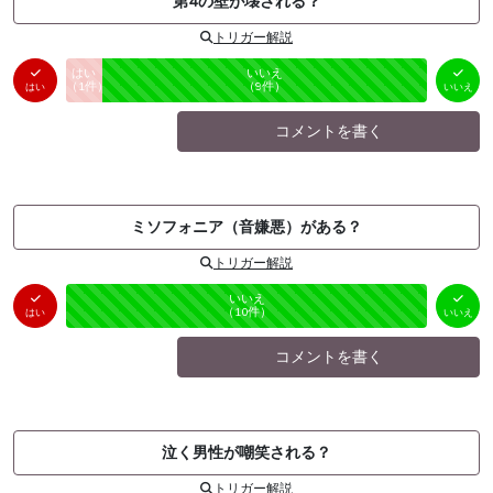
第4の壁が壊される？
トリガー解説
はい
いいえ
未投票
（
1
件）
（
9
件）
はい
いいえ
コメントを書く
ミソフォニア（音嫌悪）がある？
トリガー解説
はい
いいえ
未投票
（
0
件）
（
10
件）
はい
いいえ
コメントを書く
泣く男性が嘲笑される？
トリガー解説