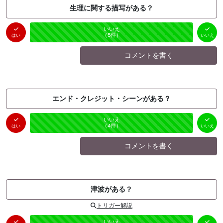
生理に関する描写がある？
はい
いいえ
未投票
（
0
件）
（
5
件）
はい
いいえ
コメントを書く
エンド・クレジット・シーンがある？
はい
いいえ
未投票
（
0
件）
（
4
件）
はい
いいえ
コメントを書く
津波がある？
トリガー解説
はい
いいえ