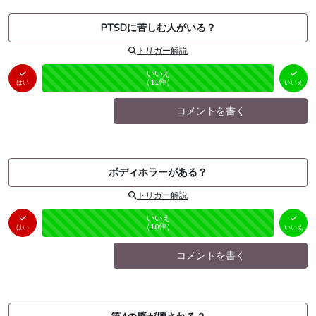
PTSDに苦しむ人がいる？
トリガー解説
はい
いいえ
未投票
（
0
件）
（
11
件）
はい
いいえ
コメントを書く
ボディホラーがある？
トリガー解説
はい
いいえ
未投票
（
0
件）
（
10
件）
はい
いいえ
コメントを書く