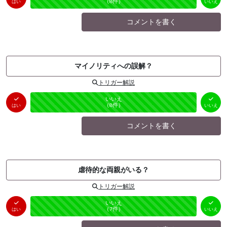
（
0
件）
（
8
件）
はい
いいえ
コメントを書く
マイノリティへの誤解？
トリガー解説
はい
いいえ
未投票
（
0
件）
（
8
件）
はい
いいえ
コメントを書く
虐待的な両親がいる？
トリガー解説
はい
いいえ
未投票
（
0
件）
（
7
件）
はい
いいえ