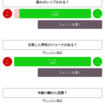
誰かがレイプされる？
はい
いいえ
未投票
（
1
件）
（
13
件）
はい
いいえ
コメントを書く
女装した男性のジョークがある？
トリガー解説
はい
いいえ
未投票
（
0
件）
（
14
件）
はい
いいえ
コメントを書く
年齢の離れた恋愛？
トリガー解説