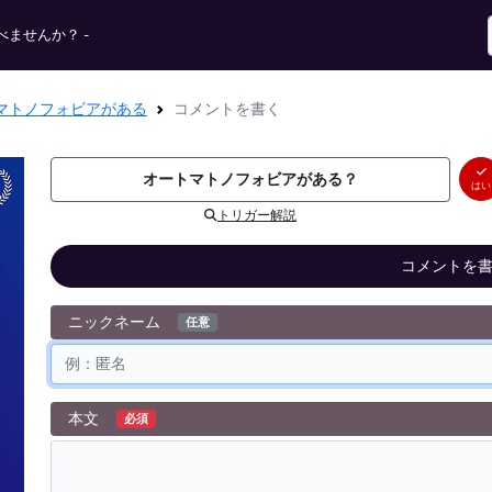
ませんか？ -
マトノフォビアがある
コメントを書く
オートマトノフォビアがある？
はい
トリガー解説
コメントを
ニックネーム
任意
本文
必須