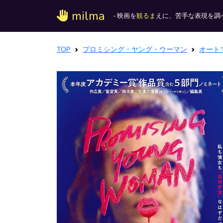
milma
- 映画を
観るま
えに、苦手な表現を調べ
TOP
プロミシング・ヤング・ウーマン
オート