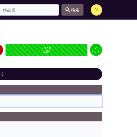
検索
𝕏
はい
いいえ
未投票
（
0
件）
（
12
件）
いいえ
書く