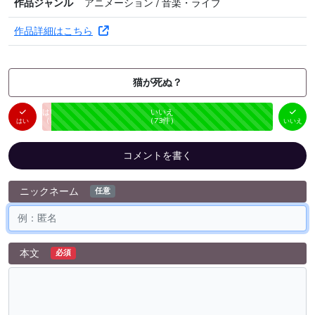
作品ジャンル
アニメーション / 音楽・ライブ
作品詳細はこちら
猫が死ぬ？
はい
いいえ
未投票
（
3
件）
（
73
件）
はい
いいえ
コメントを書く
ニックネーム
任意
本文
必須