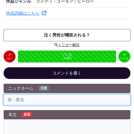
作品ジャンル
コメディ・ユーモア / ヒーロー
作品詳細はこちら
泣く男性が嘲笑される？
トリガー解説
はい
いいえ
未投票
（
0
件）
（
15
件）
はい
いいえ
コメントを書く
ニックネーム
任意
本文
必須