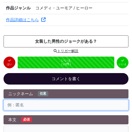
作品ジャンル
コメディ・ユーモア / ヒーロー
作品詳細はこちら
女装した男性のジョークがある？
トリガー解説
はい
いいえ
未投票
（
0
件）
（
22
件）
はい
いいえ
コメントを書く
ニックネーム
任意
本文
必須